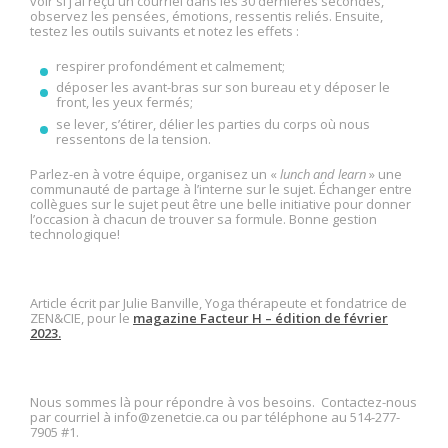
voir si j’ai reçu un courriel dans les 30 dernières secondes,
observez les pensées, émotions, ressentis reliés. Ensuite,
testez les outils suivants et notez les effets :
respirer profondément et calmement;
déposer les avant-bras sur son bureau et y déposer le
front, les yeux fermés;
se lever, s’étirer, délier les parties du corps où nous
ressentons de la tension.
Parlez-en à votre équipe, organisez un «
lunch and learn
» une
communauté de partage à l’interne sur le sujet. Échanger entre
collègues sur le sujet peut être une belle initiative pour donner
l’occasion à chacun de trouver sa formule. Bonne gestion
technologique!
Article écrit par Julie Banville, Yoga thérapeute et fondatrice de
ZEN&CIE, pour le
magazine Facteur H – édition de février
2023.
Nous sommes là pour répondre à vos besoins. Contactez-nous
par courriel à info@zenetcie.ca ou par téléphone au 514-277-
7905 #1.