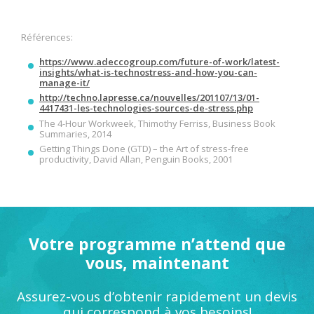
Références:
https://www.adeccogroup.com/future-of-work/latest-
insights/what-is-technostress-and-how-you-can-
manage-it/
http://techno.lapresse.ca/nouvelles/201107/13/01-
4417431-les-technologies-sources-de-stress.php
The 4-Hour Workweek, Thimothy Ferriss, Business Book
Summaries, 2014
Getting Things Done (GTD) – the Art of stress-free
productivity, David Allan, Penguin Books, 2001
Votre programme n’attend que
vous, maintenant
Assurez-vous d’obtenir rapidement un devis
qui correspond à vos besoins!