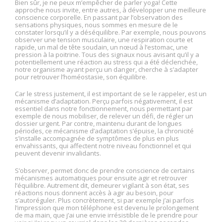
Bien sûr, je ne peux m’empêcher de parler yoga! Cette
approche nous invite, entre autres, à développer une meilleure
conscience corporelle. En passant par l’observation des
sensations physiques, nous sommes en mesure de le
constater lorsqu’il y a déséquilibre. Par exemple, nous pouvons
observer une tension musculaire, une respiration courte et
rapide, un mal de tête soudain, un nœud à l’estomac, une
pression à la poitrine. Tous des signaux nous avisant qu’il y a
potentiellement une réaction au stress qui a été déclenchée,
notre organisme ayant perçu un danger, cherche à s’adapter
pour retrouver l’homéostasie, son équilibre.
Car le stress justement, il est important de se le rappeler, est un
mécanisme d’adaptation. Perçu parfois négativement, il est
essentiel dans notre fonctionnement, nous permettant par
exemple de nous mobiliser, de relever un défi, de régler un
dossier urgent. Par contre, maintenu durant de longues
périodes, ce mécanisme d’adaptation s’épuise, la chronicité
s’installe accompagnée de symptômes de plus en plus
envahissants, qui affectent notre niveau fonctionnel et qui
peuvent devenir invalidants.
S’observer, permet donc de prendre conscience de certains
mécanismes automatiques pour ensuite agir et retrouver
l’équilibre. Autrement dit, demeurer vigilant à son état, ses
réactions nous donnent accès à agir au besoin, pour
s’autoréguler. Plus concrètement, si par exemple j’ai parfois
l’impression que mon téléphone est devenu le prolongement
de ma main, que j’ai une envie irrésistible de le prendre pour