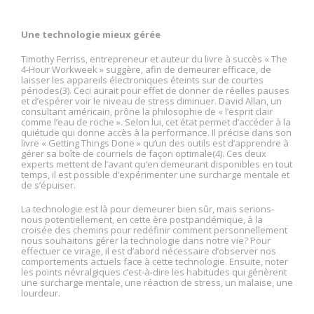
Une technologie mieux gérée
Timothy Ferriss, entrepreneur et auteur du livre à succès « The
4-Hour Workweek » suggère, afin de demeurer efficace, de
laisser les appareils électroniques éteints sur de courtes
périodes(3). Ceci aurait pour effet de donner de réelles pauses
et d’espérer voir le niveau de stress diminuer. David Allan, un
consultant américain, prône la philosophie de « l’esprit clair
comme l’eau de roche ». Selon lui, cet état permet d’accéder à la
quiétude qui donne accès à la performance. Il précise dans son
livre « Getting Things Done » qu’un des outils est d’apprendre à
gérer sa boîte de courriels de façon optimale(4). Ces deux
experts mettent de l’avant qu’en demeurant disponibles en tout
temps, il est possible d’expérimenter une surcharge mentale et
de s’épuiser.
La technologie est là pour demeurer bien sûr, mais serions-
nous potentiellement, en cette ère postpandémique, à la
croisée des chemins pour redéfinir comment personnellement
nous souhaitons gérer la technologie dans notre vie? Pour
effectuer ce virage, il est d’abord nécessaire d’observer nos
comportements actuels face à cette technologie. Ensuite, noter
les points névralgiques c’est-à-dire les habitudes qui génèrent
une surcharge mentale, une réaction de stress, un malaise, une
lourdeur.